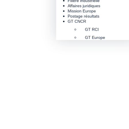
Filière industrielle
Affaires juridiques
Mission Europe
Postage résultats
GT CNCR
GT RCI
GT Europe
/
/
Accueil
Filière industrielle
Centre Hospitalier de Grass
Annuaire des
investis en
recherche cli