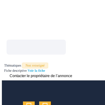
Plus de 100 fiches contacts d’établisse
thématiques de recherche, sur tout le terr
Thématiques
Non renseigné
Fiche descriptive
Contacter le propriétaire de l’annonce