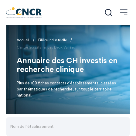
/
/
Accueil
Filière industrielle
Centre hospitalier des Deux Vallées
Annuaire des CH investis en
recherche clinique
Plus de 100 fiches contacts d’établissements, classées
par thématiques de recherche, sur tout le territoire
national.