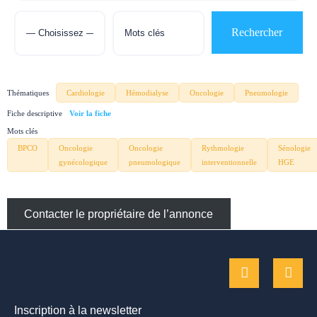
Thématiques
Cardiologie
Hémodialyse
Oncologie
Pneumologie
Fiche descriptive
Mots clés
BPCO
Oncologie
Oncologie
Rythmologie
Sénologie
gynécologique
pneumologique
interventionnelle
HGE
Contacter le propriétaire de l’annonce
Inscription à la newsletter