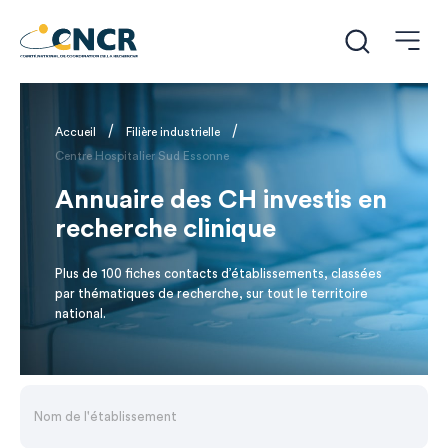
/
/
Accueil
Filière industrielle
Centre Hospitalier Sud Essonne
Annuaire des CH investis en
recherche clinique
Plus de 100 fiches contacts d’établissements, classées
par thématiques de recherche, sur tout le territoire
national.