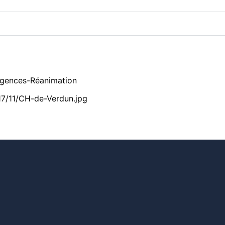
gences-Réanimation
17/11/CH-de-Verdun.jpg