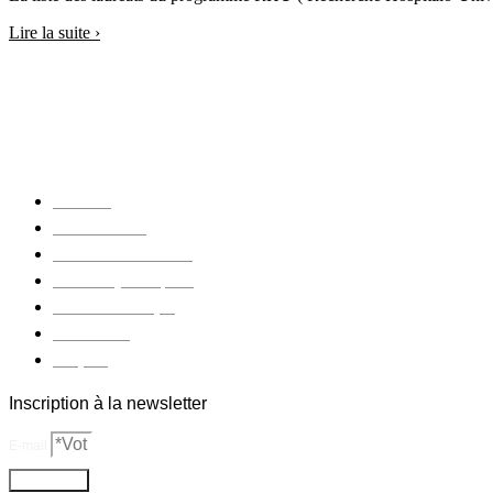
Lire la suite ›
Accueil
Bibliométrie
Filière industrielle
Affaires juridiques
Mission Europe
Actualités
Emploi
Inscription à la newsletter
E-mail
S'abonner