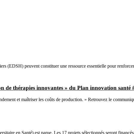
liers (EDSH) peuvent constituer une ressource essentielle pour renforce
tion de thérapies innovantes » du Plan innovation sant
rendement et maîtriser les coûts de production. » Retrouvez le communiq
itaire en Santé) est parue. Les 17 projets sélectionnés seront financé