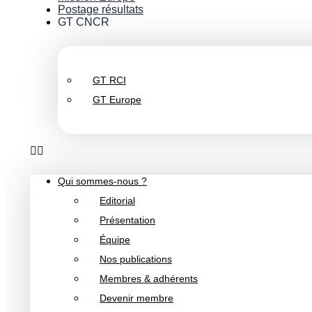
Postage résultats
GT CNCR
GT RCI
GT Europe
Qui sommes-nous ?
Editorial
Présentation
Équipe
Nos publications
Membres & adhérents
Devenir membre