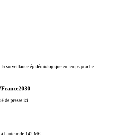
r la surveillance épidémiologique en temps proche
é #France2030
ué de presse ici
s à hauteur de 142 M€.