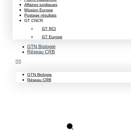
Affaires juridiques
Mission Europe
Postage résultats
GT CNCR
GT RCI
GT Europe
GTN Biologie
Réseau CRB
GTN Biologie
Réseau CRB