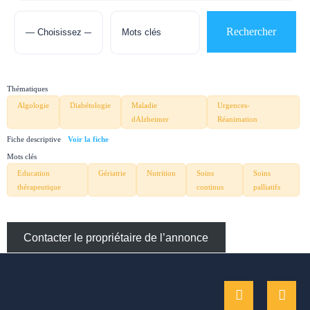
Thématiques
Algologie
Diabétologie
Maladie
Urgences-
dAlzheimer
Réanimation
Fiche descriptive
Mots clés
Education
Gériatrie
Nutrition
Soins
Soins
thérapeutique
continus
palliatifs
Contacter le propriétaire de l’annonce