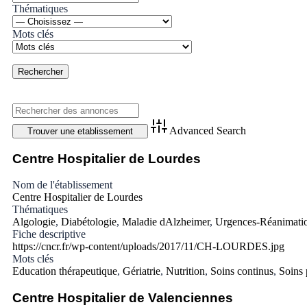
Thématiques
Mots clés
Advanced Search
Centre Hospitalier de Lourdes
Nom de l'établissement
Centre Hospitalier de Lourdes
Thématiques
Algologie
,
Diabétologie
,
Maladie dAlzheimer
,
Urgences-Réanimati
Fiche descriptive
https://cncr.fr/wp-content/uploads/2017/11/CH-LOURDES.jpg
Mots clés
Education thérapeutique
,
Gériatrie
,
Nutrition
,
Soins continus
,
Soins p
Centre Hospitalier de Valenciennes