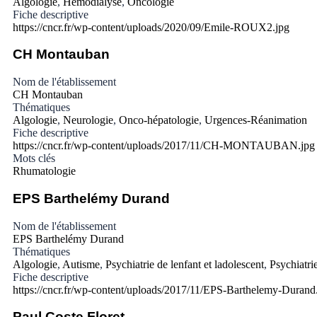
Algologie
,
Hémodialyse
,
Oncologie
Fiche descriptive
https://cncr.fr/wp-content/uploads/2020/09/Emile-ROUX2.jpg
CH Montauban
Nom de l'établissement
CH Montauban
Thématiques
Algologie
,
Neurologie
,
Onco-hépatologie
,
Urgences-Réanimation
Fiche descriptive
https://cncr.fr/wp-content/uploads/2017/11/CH-MONTAUBAN.jpg
Mots clés
Rhumatologie
EPS Barthelémy Durand
Nom de l'établissement
EPS Barthelémy Durand
Thématiques
Algologie
,
Autisme
,
Psychiatrie de lenfant et ladolescent
,
Psychiatri
Fiche descriptive
https://cncr.fr/wp-content/uploads/2017/11/EPS-Barthelemy-Durand
Paul Coste Floret