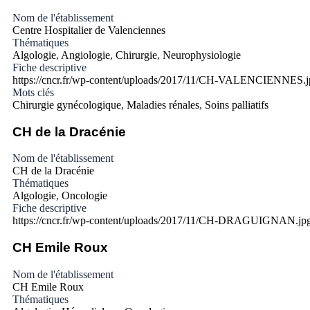
Nom de l'établissement
Centre Hospitalier de Valenciennes
Thématiques
Algologie
,
Angiologie
,
Chirurgie
,
Neurophysiologie
Fiche descriptive
https://cncr.fr/wp-content/uploads/2017/11/CH-VALENCIENNES.j
Mots clés
Chirurgie gynécologique
,
Maladies rénales
,
Soins palliatifs
CH de la Dracénie
Nom de l'établissement
CH de la Dracénie
Thématiques
Algologie
,
Oncologie
Fiche descriptive
https://cncr.fr/wp-content/uploads/2017/11/CH-DRAGUIGNAN.jp
CH Emile Roux
Nom de l'établissement
CH Emile Roux
Thématiques