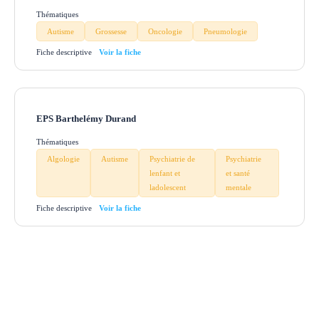
Thématiques
Autisme
Grossesse
Oncologie
Pneumologie
Fiche descriptive
EPS Barthelémy Durand
Thématiques
Algologie
Autisme
Psychiatrie de
Psychiatrie
lenfant et
et santé
ladolescent
mentale
Fiche descriptive