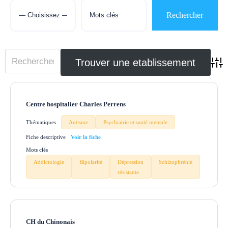
Adva
Centre hospitalier Charles Perrens
Thématiques
Autisme
Psychiatrie et santé mentale
Fiche descriptive
Mots clés
Addictologie
Bipolarité
Dépression
Schizophrénie
résistante
CH du Chinonais