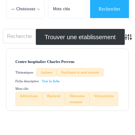
Adva
Centre hospitalier Charles Perrens
Thématiques
Autisme
Psychiatrie et santé mentale
Fiche descriptive
Mots clés
Addictologie
Bipolarité
Dépression
Schizophrénie
résistante