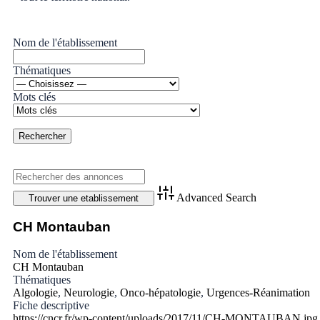
Nom de l'établissement
Thématiques
Mots clés
Advanced Search
CH Montauban
Nom de l'établissement
CH Montauban
Thématiques
Algologie
,
Neurologie
,
Onco-hépatologie
,
Urgences-Réanimation
Fiche descriptive
https://cncr.fr/wp-content/uploads/2017/11/CH-MONTAUBAN.jpg