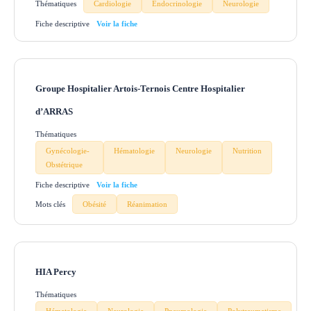
Thématiques
Cardiologie
Endocrinologie
Neurologie
Fiche descriptive
Groupe Hospitalier Artois-Ternois Centre Hospitalier
d’ARRAS
Thématiques
Gynécologie-
Hématologie
Neurologie
Nutrition
Obstétrique
Fiche descriptive
Mots clés
Obésité
Réanimation
HIA Percy
Thématiques