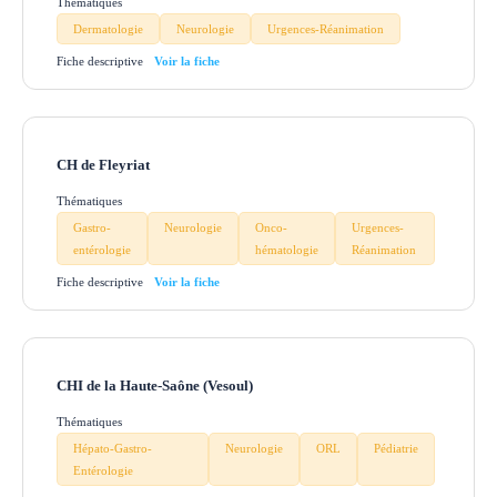
Thématiques
Dermatologie
Neurologie
Urgences-Réanimation
Fiche descriptive
CH de Fleyriat
Thématiques
Gastro-
Neurologie
Onco-
Urgences-
entérologie
hématologie
Réanimation
Fiche descriptive
CHI de la Haute-Saône (Vesoul)
Thématiques
Hépato-Gastro-
Neurologie
ORL
Pédiatrie
Entérologie