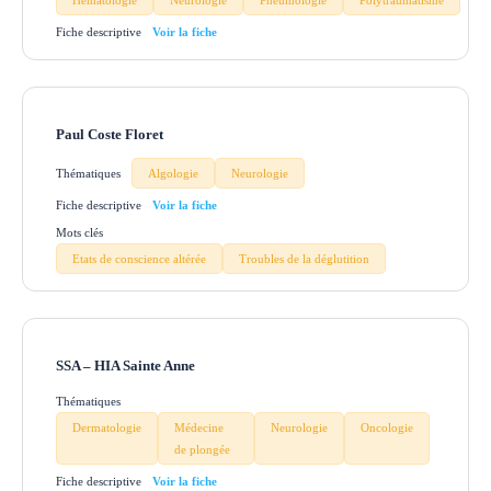
Hématologie
Neurologie
Pneumologie
Polytraumatisme
Fiche descriptive
Paul Coste Floret
Thématiques
Algologie
Neurologie
Fiche descriptive
Mots clés
Etats de conscience altérée
Troubles de la déglutition
SSA – HIA Sainte Anne
Thématiques
Dermatologie
Médecine
Neurologie
Oncologie
de plongée
Fiche descriptive