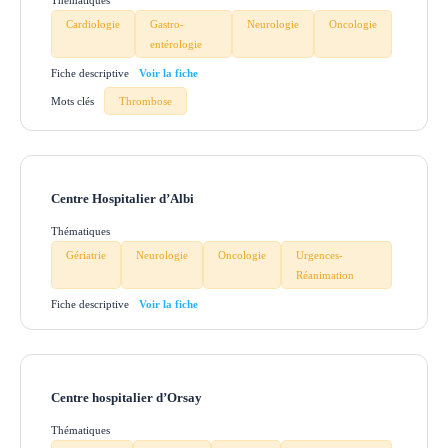
Thématiques
Cardiologie
Gastro-
Neurologie
Oncologie
entérologie
Fiche descriptive
Mots clés
Thrombose
Centre Hospitalier d’Albi
Thématiques
Gériatrie
Neurologie
Oncologie
Urgences-
Réanimation
Fiche descriptive
Centre hospitalier d’Orsay
Thématiques