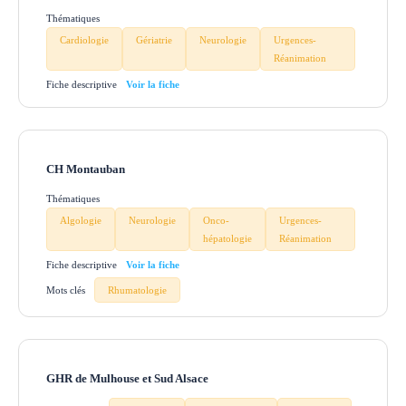
Thématiques
Cardiologie
Gériatrie
Neurologie
Urgences-
Réanimation
Fiche descriptive
CH Montauban
Thématiques
Algologie
Neurologie
Onco-
Urgences-
hépatologie
Réanimation
Fiche descriptive
Mots clés
Rhumatologie
GHR de Mulhouse et Sud Alsace