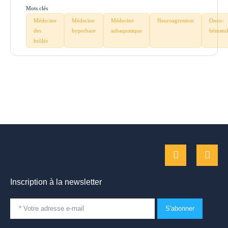
Mots clés
Médecine
Médecine
Médecine
Neuroagression
Onco-
des
hyperbare
subaquatique
hématol
brûlés
Inscription à la newsletter
S'abonner