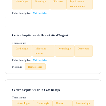
Neurologie
Oncologie
Pédiatrie
Psychiatrie et
santé mentale
Fiche descriptive
Centre hospitalier de Dax – Côte d’Argent
Thématiques
Cardiologie
Médecine
Neurologie
Oncologie
interne
Fiche descriptive
Mots clés
Hématologie
Centre hospitalier de la Côte Basque
Thématiques
Hématologie
Neurologie
Onco-
Pneumologie