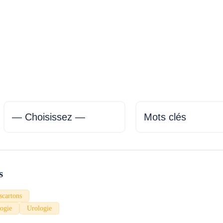
ments, classées par
itoire national.
s
scartons
logie
Urologie