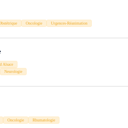
bstétrique
Oncologie
Urgences-Réanimation
e
d Alsace
Neurologie
Oncologie
Rhumatologie