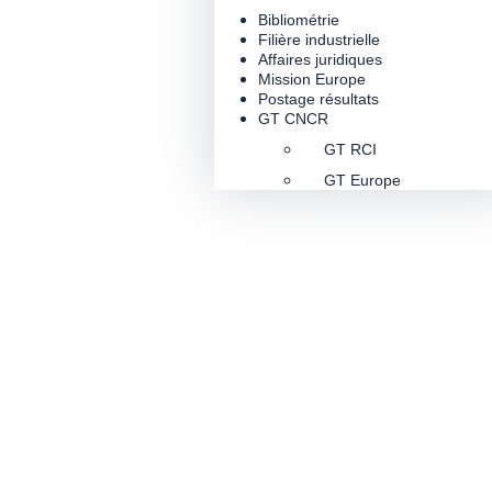
Bibliométrie
Filière industrielle
Affaires juridiques
Mission Europe
Postage résultats
GT CNCR
GT RCI
GT Europe
/
/
Accueil
Filière industrielle
Endocrinologie
Annuaire des
investis en
recherche cli