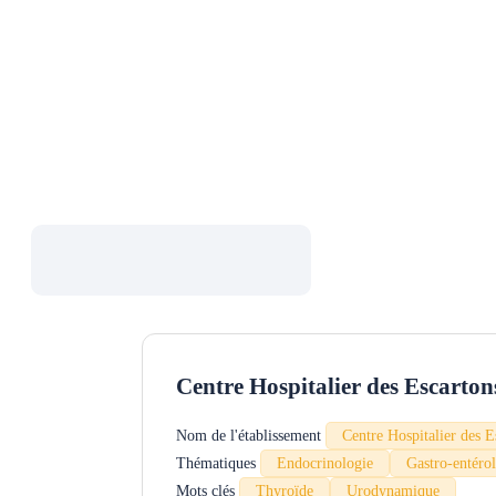
Plus de 100 fiches contacts d’établisse
thématiques de recherche, sur tout le terr
Centre Hospitalier des Escarton
Nom de l'établissement
Centre Hospitalier des E
Thématiques
Endocrinologie
Gastro-entéro
Mots clés
Thyroïde
Urodynamique