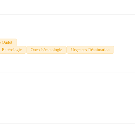
t
re Oudot
-Entérologie
Onco-hématologie
Urgences-Réanimation