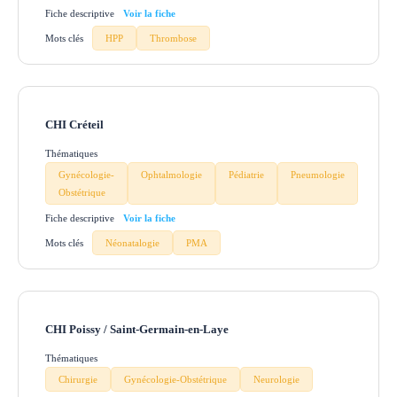
Fiche descriptive
Mots clés
HPP
Thrombose
CHI Créteil
Thématiques
Gynécologie-
Ophtalmologie
Pédiatrie
Pneumologie
Obstétrique
Fiche descriptive
Mots clés
Néonatalogie
PMA
CHI Poissy / Saint-Germain-en-Laye
Thématiques
Chirurgie
Gynécologie-Obstétrique
Neurologie