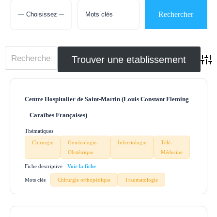
Adva
Centre Hospitalier de Saint-Martin (Louis Constant Fleming
– Caraïbes Françaises)
Thématiques
Chirurgie
Gynécologie-
Infectiologie
Télé-
Obstétrique
Médecine
Fiche descriptive
Mots clés
Chirurgie orthopédique
Traumatologie