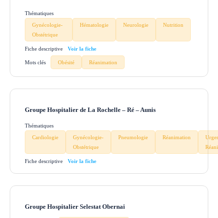
Thématiques
Gynécologie-
Hématologie
Neurologie
Nutrition
Obstétrique
Fiche descriptive
Mots clés
Obésité
Réanimation
Groupe Hospitalier de La Rochelle – Ré – Aunis
Thématiques
Cardiologie
Gynécologie-
Pneumologie
Réanimation
Urge
Obstétrique
Réan
Fiche descriptive
Groupe Hospitalier Selestat Obernai