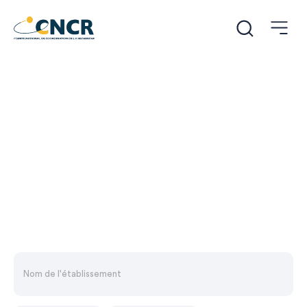
/
/
Accueil
Filière industrielle
Ophtalmologie
Annuaire des CH investis en
recherche clinique
Plus de 100 fiches contacts d’établissements, classées
par thématiques de recherche, sur tout le territoire
national.