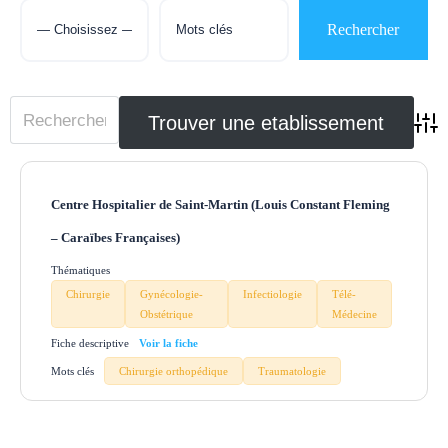
Adva
Centre Hospitalier de Saint-Martin (Louis Constant Fleming
– Caraïbes Françaises)
Thématiques
Chirurgie
Gynécologie-
Infectiologie
Télé-
Obstétrique
Médecine
Fiche descriptive
Mots clés
Chirurgie orthopédique
Traumatologie