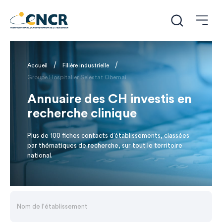
/
/
Accueil
Filière industrielle
Groupe Hospitalier Selestat Obernai
Annuaire des CH investis en
recherche clinique
Plus de 100 fiches contacts d’établissements, classées
par thématiques de recherche, sur tout le territoire
national.