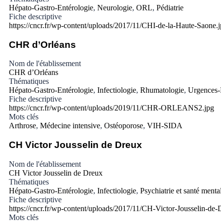
Hépato-Gastro-Entérologie
,
Neurologie
,
ORL
,
Pédiatrie
Fiche descriptive
https://cncr.fr/wp-content/uploads/2017/11/CHI-de-la-Haute-Saone.
CHR d’Orléans
Nom de l'établissement
CHR d’Orléans
Thématiques
Hépato-Gastro-Entérologie
,
Infectiologie
,
Rhumatologie
,
Urgences-
Fiche descriptive
https://cncr.fr/wp-content/uploads/2019/11/CHR-ORLEANS2.jpg
Mots clés
Arthrose
,
Médecine intensive
,
Ostéoporose
,
VIH-SIDA
CH Victor Jousselin de Dreux
Nom de l'établissement
CH Victor Jousselin de Dreux
Thématiques
Hépato-Gastro-Entérologie
,
Infectiologie
,
Psychiatrie et santé menta
Fiche descriptive
https://cncr.fr/wp-content/uploads/2017/11/CH-Victor-Jousselin-de-
Mots clés