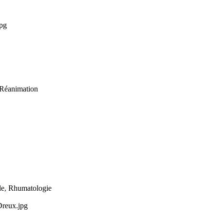
jpg
Réanimation
le
,
Rhumatologie
Dreux.jpg