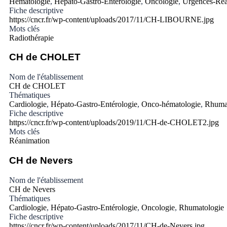
Hématologie
,
Hépato-Gastro-Entérologie
,
Oncologie
,
Urgences-Réa
Fiche descriptive
https://cncr.fr/wp-content/uploads/2017/11/CH-LIBOURNE.jpg
Mots clés
Radiothérapie
CH de CHOLET
Nom de l'établissement
CH de CHOLET
Thématiques
Cardiologie
,
Hépato-Gastro-Entérologie
,
Onco-hématologie
,
Rhuma
Fiche descriptive
https://cncr.fr/wp-content/uploads/2019/11/CH-de-CHOLET2.jpg
Mots clés
Réanimation
CH de Nevers
Nom de l'établissement
CH de Nevers
Thématiques
Cardiologie
,
Hépato-Gastro-Entérologie
,
Oncologie
,
Rhumatologie
Fiche descriptive
https://cncr.fr/wp-content/uploads/2017/11/CH-de-Nevers.jpg