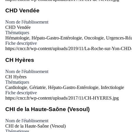
CHD Vendée
Nom de l'établissement
CHD Vendée
Thématiques
Hématologie
,
Hépato-Gastro-Entérologie
,
Oncologie
,
Urgences-Réa
Fiche descriptive
https://cncr.fr/wp-content/uploads/2019/11/La-Roche-sur-Yon-CHD
CH Hyères
Nom de l'établissement
CH Hyères
Thématiques
Cardiologie
,
Gériatrie
,
Hépato-Gastro-Entérologie
,
Infectiologie
Fiche descriptive
https://cncr.fr/wp-content/uploads/2017/11/CH-HYERES.jpg
CHI de la Haute-Saône (Vesoul)
Nom de l'établissement
CHI de la Haute-Saône (Vesoul)
Thématiques