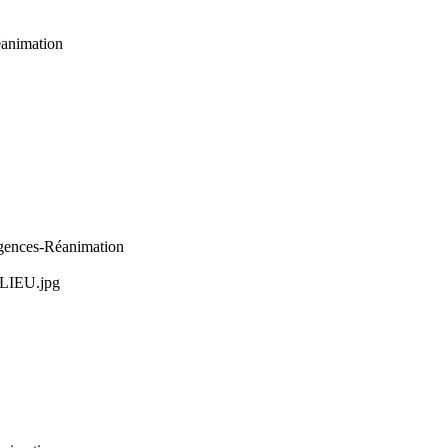
animation
gences-Réanimation
LLIEU.jpg