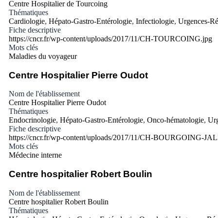
Centre Hospitalier de Tourcoing
Thématiques
Cardiologie
,
Hépato-Gastro-Entérologie
,
Infectiologie
,
Urgences-Ré
Fiche descriptive
https://cncr.fr/wp-content/uploads/2017/11/CH-TOURCOING.jpg
Mots clés
Maladies du voyageur
Centre Hospitalier Pierre Oudot
Nom de l'établissement
Centre Hospitalier Pierre Oudot
Thématiques
Endocrinologie
,
Hépato-Gastro-Entérologie
,
Onco-hématologie
,
Ur
Fiche descriptive
https://cncr.fr/wp-content/uploads/2017/11/CH-BOURGOING-JA
Mots clés
Médecine interne
Centre hospitalier Robert Boulin
Nom de l'établissement
Centre hospitalier Robert Boulin
Thématiques