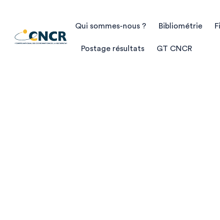
Qui sommes-nous ?
Bibliométrie
F
Postage résultats
GT CNCR
/
/
Accueil
Filière industrielle
ORL
Annuaire des
investis en re
clinique
Plus de 100 fiches contacts d’établisse