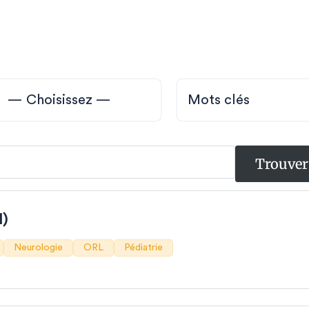
rritoire national.
l)
Neurologie
ORL
Pédiatrie