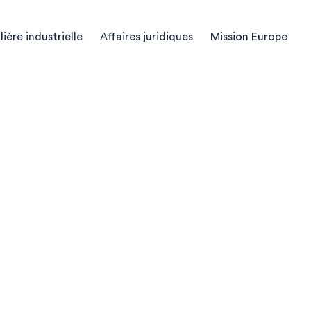
ilière industrielle
Affaires juridiques
Mission Europe
 CH
cherche
ments, classées par