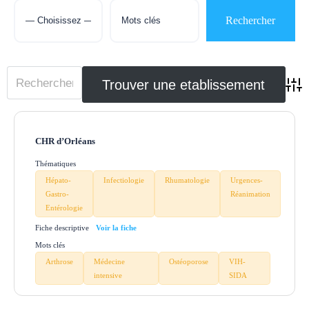
Adva
CHR d’Orléans
Thématiques
Hépato-
Infectiologie
Rhumatologie
Urgences-
Gastro-
Réanimation
Entérologie
Fiche descriptive
Mots clés
Arthrose
Médecine
Ostéoporose
VIH-
intensive
SIDA