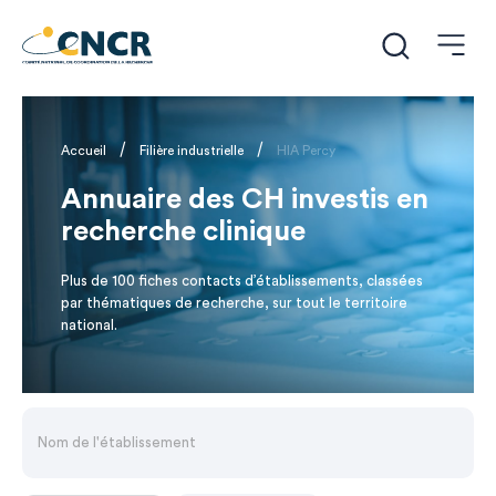
/
/
Accueil
Filière industrielle
HIA Percy
Annuaire des CH investis en
recherche clinique
Plus de 100 fiches contacts d’établissements, classées
par thématiques de recherche, sur tout le territoire
national.