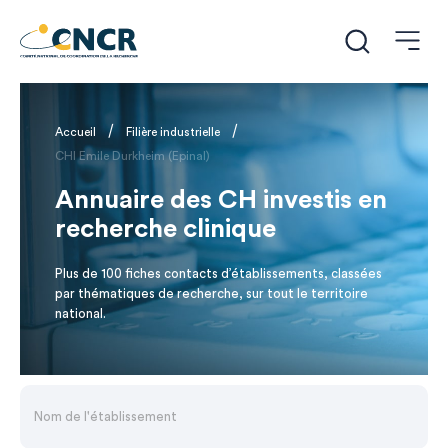
/
/
Accueil
Filière industrielle
CHI Emile Durkheim (Epinal)
Annuaire des CH investis en
recherche clinique
Plus de 100 fiches contacts d’établissements, classées
par thématiques de recherche, sur tout le territoire
national.