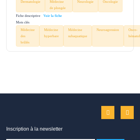
Dermatologie
Médecine
Neurologie
Oncologie
de plongée
Fiche descriptive
Mots clés
Médecine
Médecine
Médecine
Neuroagression
Onco-
des
hyperbare
subaquatique
hématol
brûlés
Inscription à la newsletter