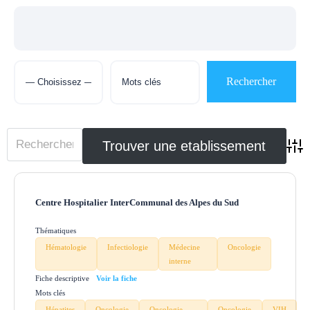
Adva
Centre Hospitalier InterCommunal des Alpes du Sud
Thématiques
Hématologie
Infectiologie
Médecine
Oncologie
interne
Fiche descriptive
Mots clés
Hépatites
Oncologie
Oncologie
Oncologie
VIH