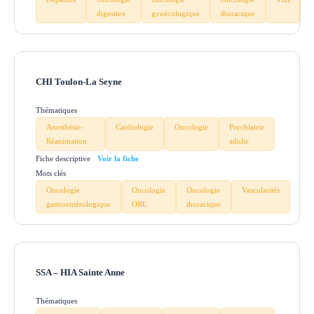
digestive
gynécologique
thoracique
CHI Toulon-La Seyne
Thématiques
Anesthésie-
Cardiologie
Oncologie
Psychiatrie
Réanimation
adulte
Fiche descriptive
Mots clés
Oncologie
Oncologie
Oncologie
Vascularités
gastroentérologique
ORL
thoracique
SSA – HIA Sainte Anne
Thématiques