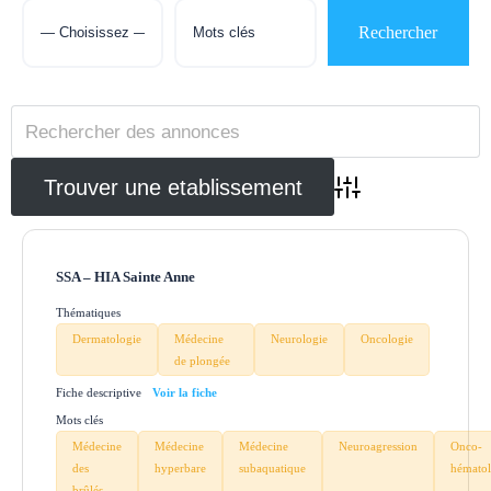
Advanced Search
SSA – HIA Sainte Anne
Thématiques
Dermatologie
Médecine
Neurologie
Oncologie
de plongée
Fiche descriptive
Mots clés
Médecine
Médecine
Médecine
Neuroagression
Onco-
des
hyperbare
subaquatique
hématol
brûlés