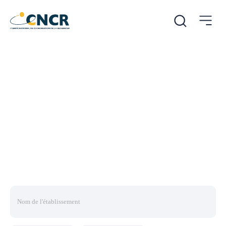
/
/
Accueil
Filière industrielle
Onco-hématologie
Annuaire des CH investis
en recherche clinique
Plus de 100 fiches contacts d’établissements, classées
par thématiques de recherche, sur tout le territoire
national.