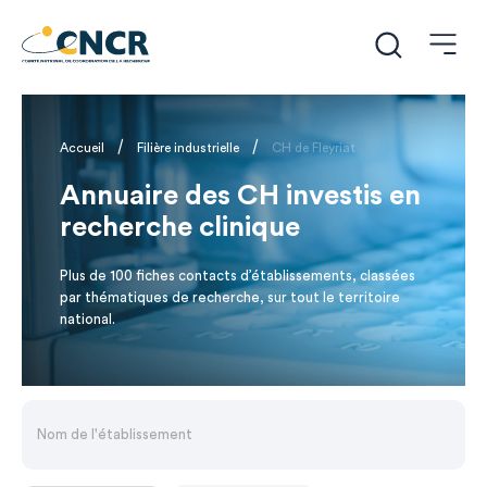
/
/
Accueil
Filière industrielle
CH de Fleyriat
Annuaire des CH investis en
recherche clinique
Plus de 100 fiches contacts d’établissements, classées
par thématiques de recherche, sur tout le territoire
national.