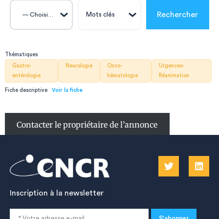
— Choisissez —
Thématiques
Gastro-
Neurologie
Onco-
Urgences-
entérologie
hématologie
Réanimation
Fiche descriptive
Contacter le propriétaire de l’annonce
Inscription à la newsletter
S'abonner