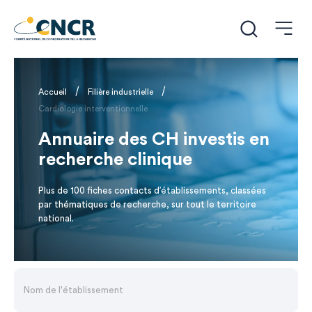
/
/
Accueil
Filière industrielle
Cardiologie interventionnelle
Annuaire des CH investis en
recherche clinique
Plus de 100 fiches contacts d’établissements, classées
par thématiques de recherche, sur tout le territoire
national.