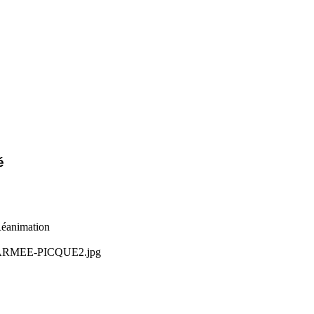
é
éanimation
ON-ARMEE-PICQUE2.jpg