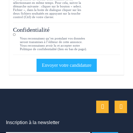
sélectionnant en même temps. Pour cela, suivre la
démarche suivante : cliquer sur le bouton « select.
Fichier », dans la boite de dialogue cliquer sur les
deux fichiers souhaités en appuyant sur la touche
control (Ctrl) de votre clavier.
Confidentialité
Vous reconnaissez qu’en postulant vos données
seront transmises à l’éditeur de cette annonce.
Vous reconnaissez avoir lu et accepter notre
Politique de confidentialité (lien en bas de page).
Inscription à la newsletter