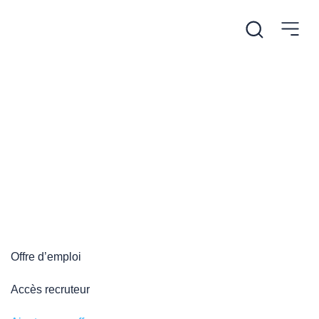
/
/
Accueil
Plateforme emploi
Ajouter une offre
Ajouter une offre
Offre d’emploi
Accès recruteur