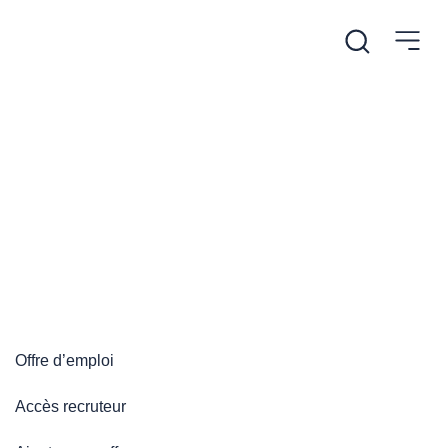
/
/
Accueil
Plateforme emploi
Inscription
Inscription
Créer un compte pour pouvoir poster des offres sur la
Plateforme Emploi.
Offre d’emploi
Accès recruteur