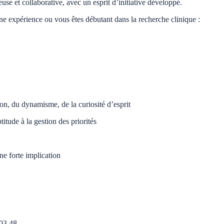
use et collaborative, avec un esprit d’initiative développé.
e expérience ou vous êtes débutant dans la recherche clinique :
n, du dynamisme, de la curiosité d’esprit
tude à la gestion des priorités
e forte implication
03 48