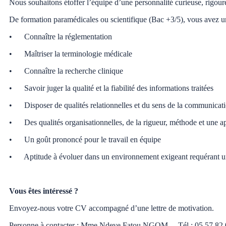
Nous souhaitons étoffer l’équipe d’une personnalité curieuse, rigoure
De formation paramédicales ou scientifique (Bac +3/5), vous avez un
• Connaître la réglementation
• Maîtriser la terminologie médicale
• Connaître la recherche clinique
• Savoir juger la qualité et la fiabilité des informations traitées
• Disposer de qualités relationnelles et du sens de la communicatio
• Des qualités organisationnelles, de la rigueur, méthode et une apti
• Un goût prononcé pour le travail en équipe
• Aptitude à évoluer dans un environnement exigeant requérant un
Vous êtes intéressé ?
Envoyez-nous votre CV accompagné d’une lettre de motivation.
Personne à contacter : Mme Ndeye Fatou NGOM – Tél : 05 57 82 