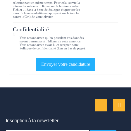
sélectionnant en même temps. Pour cela, suivre la
démarche suivante : cliquer sur le bouton « select.
Fichier », dans la boite de dialogue cliquer sur les
deux fichiers souhaités en appuyant sur la touche
control (Ctrl) de votre clavier.
Confidentialité
Vous reconnaissez qu’en postulant vos données
seront transmises à l’éditeur de cette annonce.
Vous reconnaissez avoir lu et accepter notre
Politique de confidentialité (lien en bas de page).
Inscription à la newsletter