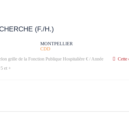
HERCHE (F./H.)
MONTPELLIER
CDD
elon grille de la Fonction Publique Hospitalière € / Année
Cette 
5 et +