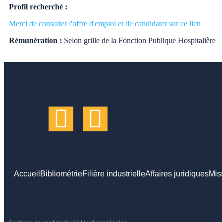
Profil recherché :
Merci de consulter l'offre d'emploi et de candidater sur ce lien
Rémunération :
Selon grille de la Fonction Publique Hospitalière
Accueil
Bibliométrie
Filière industrielle
Affaires juridiques
Mis