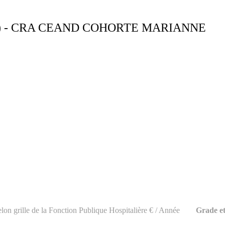
) - CRA CEAND COHORTE MARIANNE
lon grille de la Fonction Publique Hospitalière € / Année
Grade et