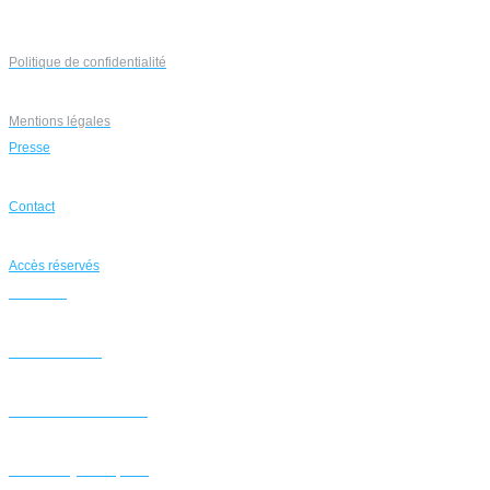
Politique de confidentialité
Mentions légales
Presse
Contact
Accès réservés
Accueil
Bibliométrie
Filière industrielle
Affaires juridiques