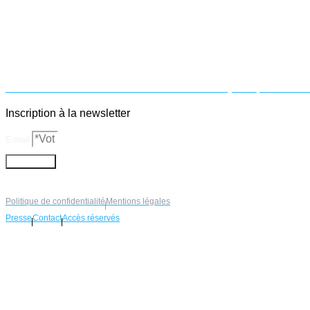
Accueil
Bibliométrie
Filière industrielle
Affaires juridiques
Missi
Inscription à la newsletter
E-mail
S'abonner
Politique de confidentialité
Mentions légales
Presse
Contact
Accès réservés