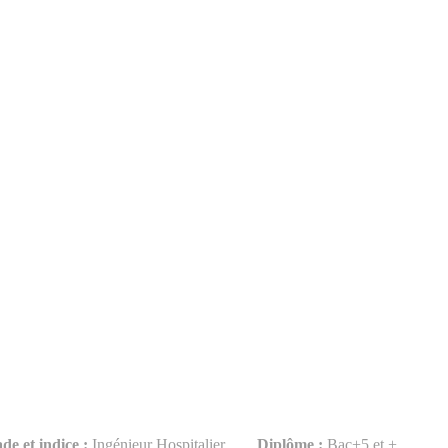
de et indice :
Ingénieur Hospitalier
Diplôme :
Bac+5 et +