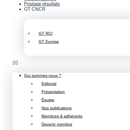
Postage résultats
GT CNCR
GT RCI
GT Europe
Qui sommes-nous ?
Editorial
Présentation
Équipe
Nos publications
Membres & adhérents
Devenir membre