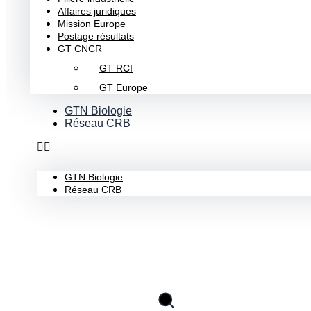
Affaires juridiques
Mission Europe
Postage résultats
GT CNCR
GT RCI
GT Europe
GTN Biologie
Réseau CRB
GTN Biologie
Réseau CRB