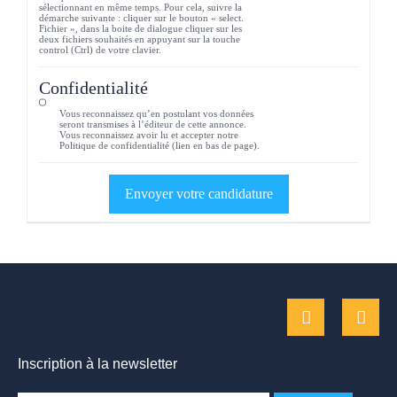
sélectionnant en même temps. Pour cela, suivre la
démarche suivante : cliquer sur le bouton « select.
Fichier », dans la boite de dialogue cliquer sur les
deux fichiers souhaités en appuyant sur la touche
control (Ctrl) de votre clavier.
Confidentialité
Vous reconnaissez qu’en postulant vos données
seront transmises à l’éditeur de cette annonce.
Vous reconnaissez avoir lu et accepter notre
Politique de confidentialité (lien en bas de page).
Inscription à la newsletter