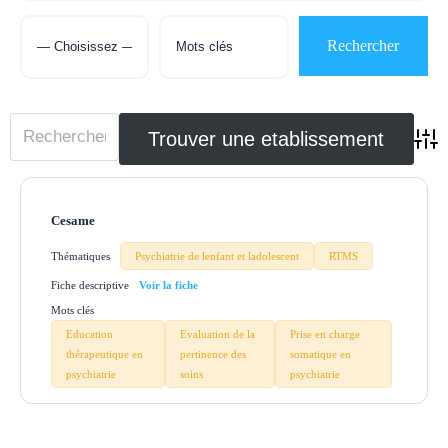
Adva
Cesame
Thématiques
Psychiatrie de lenfant et ladolescent
RTMS
Fiche descriptive
Mots clés
Education
Evaluation de la
Prise en charge
thérapeutique en
pertinence des
somatique en
psychiatrie
soins
psychiatrie