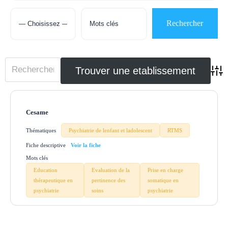
Adva
Cesame
Thématiques
Psychiatrie de lenfant et ladolescent
RTMS
Fiche descriptive
Mots clés
Education
Evaluation de la
Prise en charge
thérapeutique en
pertinence des
somatique en
psychiatrie
soins
psychiatrie