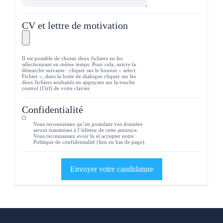
CV et lettre de motivation
Il est possible de choisir deux fichiers en les
sélectionnant en même temps. Pour cela, suivre la
démarche suivante : cliquer sur le bouton « select.
Fichier », dans la boite de dialogue cliquer sur les
deux fichiers souhaités en appuyant sur la touche
control (Ctrl) de votre clavier.
Confidentialité
Vous reconnaissez qu’en postulant vos données
seront transmises à l’éditeur de cette annonce.
Vous reconnaissez avoir lu et accepter notre
Politique de confidentialité (lien en bas de page).