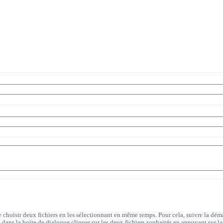
de choisir deux fichiers en les sélectionnant en même temps. Pour cela, suivre la dém
», dans la boite de dialogue cliquer sur les deux fichiers souhaités en appuyant sur la