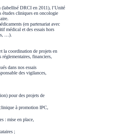
 (labellisé DRCI en 2011), l’Unité
s études cliniques en oncologie
aire.
édicaments (en partenariat avec
itif médical et des essais hors
es, …).
t la coordination de projets en
s réglementaires, financiers,
qués dans nos essais
sponsable des vigilances,
ion) pour des projets de
 clinique à promotion IPC,
es : mise en place,
ataires ;