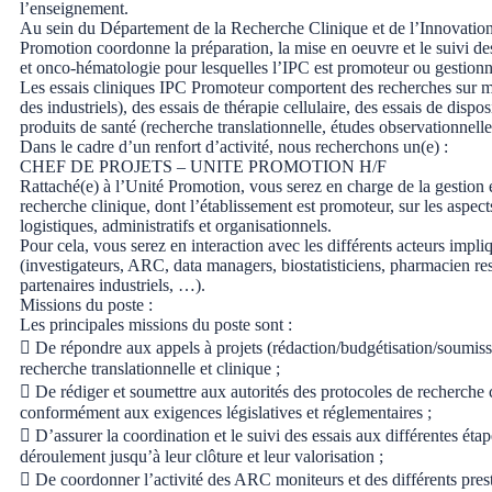
l’enseignement.
Au sein du Département de la Recherche Clinique et de l’Innovation
Promotion coordonne la préparation, la mise en oeuvre et le suivi de
et onco-hématologie pour lesquelles l’IPC est promoteur ou gestionn
Les essais cliniques IPC Promoteur comportent des recherches sur m
des industriels), des essais de thérapie cellulaire, des essais de dispos
produits de santé (recherche translationnelle, études observationnell
Dans le cadre d’un renfort d’activité, nous recherchons un(e) :
CHEF DE PROJETS – UNITE PROMOTION H/F
Rattaché(e) à l’Unité Promotion, vous serez en charge de la gestion e
recherche clinique, dont l’établissement est promoteur, sur les aspect
logistiques, administratifs et organisationnels.
Pour cela, vous serez en interaction avec les différents acteurs impli
(investigateurs, ARC, data managers, biostatisticiens, pharmacien re
partenaires industriels, …).
Missions du poste :
Les principales missions du poste sont :
 De répondre aux appels à projets (rédaction/budgétisation/soumiss
recherche translationnelle et clinique ;
 De rédiger et soumettre aux autorités des protocoles de recherche
conformément aux exigences législatives et réglementaires ;
 D’assurer la coordination et le suivi des essais aux différentes étap
déroulement jusqu’à leur clôture et leur valorisation ;
 De coordonner l’activité des ARC moniteurs et des différents prest