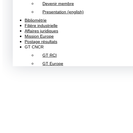
Devenir membre
Presentation (english)
Bibliométrie
Filière industrielle
Affaires juridiques
Mission Europe
Postage résultats
GT CNCR
GT RCI
GT Europe