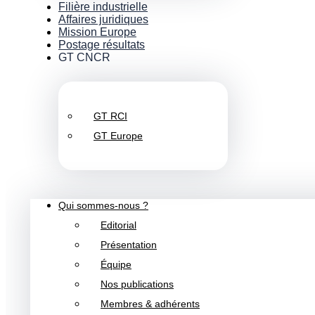
Filière industrielle
Affaires juridiques
Mission Europe
Postage résultats
GT CNCR
GT RCI
GT Europe
Qui sommes-nous ?
Editorial
Présentation
Équipe
Nos publications
Membres & adhérents